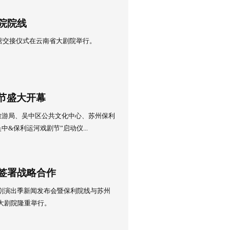
宿豫大剧院委托保利经营管理签约仪式暨开业首演季剧目发布会圆
位于江苏省宿迁市的宿豫大剧院正式加入，成为保利院线的第6..
8日
剧院正式入列保利剧院院线
月20号上午，云南省大剧院委托运营交接仪式在云南省大剧院举行。
1日
首届吴中&保利运河戏剧节盛大开幕
午，由苏州市吴中区文化体育和旅游局、吴中区公共文化中心、苏
公司联合主办的“2019首届吴中&保利运河戏剧节”启动仪...