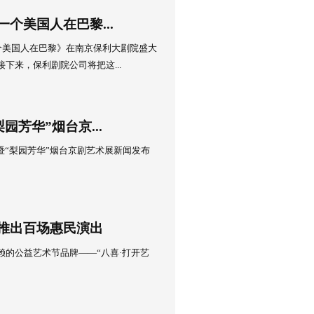
7日
与苏州市级文艺院团签署战略合作
019保利华东•国粹戏曲&名家名剧演出季新闻发布会暨保利院线与
战略合作签约仪式在苏州保利大剧院隆重举行。
7日
汇英文原版音乐剧《一个美国人在巴黎...
美国百老汇英文原版音乐剧《一个美国人在巴黎》在南京保利大剧
部音乐剧在中国的首场演出。接下来，保利剧院公司将把这...
3日
北少年烟台京剧行暨“梨园芳华”烟台京...