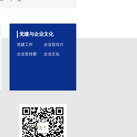
5日
乐 捷克之声” 奏响北京保利剧院
团有限公司主办、保利文化集团股份有限公司联合主办、北京保
司承办、阿姆斯特朗音乐艺术管理有限公司协办的捷克爱乐乐...
0日
一个美国人在巴黎》中国巡演正式启动
百老汇英文原版音乐剧《一个美国人在巴黎》中国巡演启动仪式在
。
7日
13
14
15
16
17
18
下一页