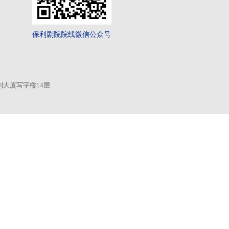
业务概览
党建与企业文化
利剧院院线
演出运营
党建工作
企业宣
容制作
票务营销
企业宣传册
企业文
术教育
文化活动
际交流
文旅融合
字转型
工程咨询