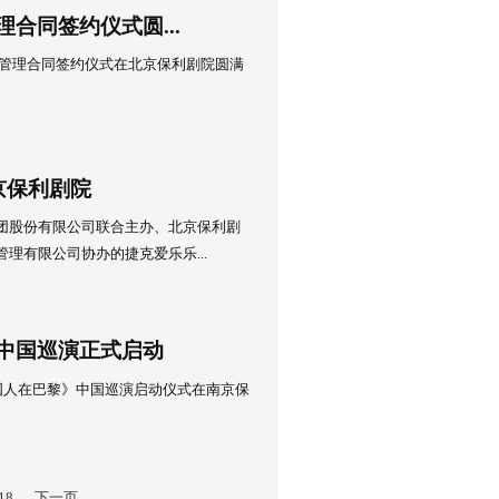
12日，2019华北少年烟台京剧行暨“梨园芳华”烟台京剧艺术展新闻
公园音乐堂举行。
3日
京津冀五家剧院联手推出百场惠民演出
受孩子们欢迎、最值得家长信赖的公益艺术节品牌——“八喜·打
艺术节”即将如期而至。
3日
院第三期委托经营管理合同签约仪式圆...
月5日，温州大剧院第三期委托经营管理合同签约仪式在北京保利剧