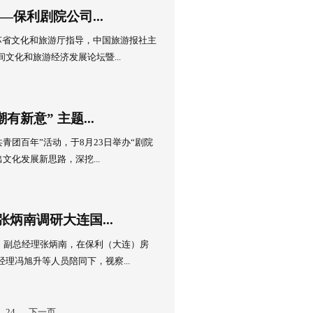
习近平总书记关于安全生产工作重要指示精神，落实应急管理部
文化有关安全工作要求，做好安全管理“五到位五落实”工作...
6日
地协同，金秋送好戏连台——保利剧院...
大 奋进新征程”为主题的第十三届中国艺术节开幕在即。随着8月1
出的16万张票在“保利票务”统一上架，十三艺节在保利剧院...
1日
融合 赋能夜间经济——保利剧院公司...
由文化和旅游部产业发展司、江苏省文化和旅游厅指导，中国旅游
化广电和旅游局承办的全国夜间文化和旅游经济发展论坛暨...