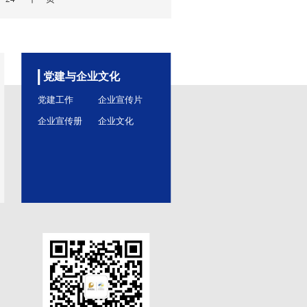
6日
司“剧院青年说 国潮有新意” 主题...
特开展“喜迎党的二十大 欢庆共青团百年”活动，于8月23日举办
新意”主题论坛，探索国潮演出文化发展新思路，深挖...
5日
党委常委、副总经理张炳南调研大连国...
午14点30分，保利集团党委常委、副总经理张炳南，在保利（大连
公司董事长杨建华、常务副总经理冯旭升等人员陪同下，视察...
3日
9
10
11
12
13
...
24
下一页