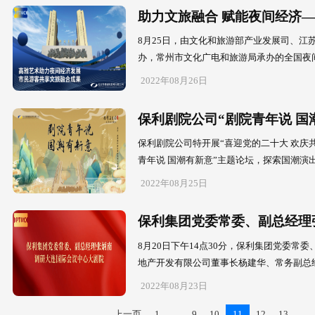
为进一步贯彻
利集团、保利
2022年09月0
京津冀三
以“喜迎二十
日，146场演
2022年08月3
助力文旅
8月25日，
办，常州市文