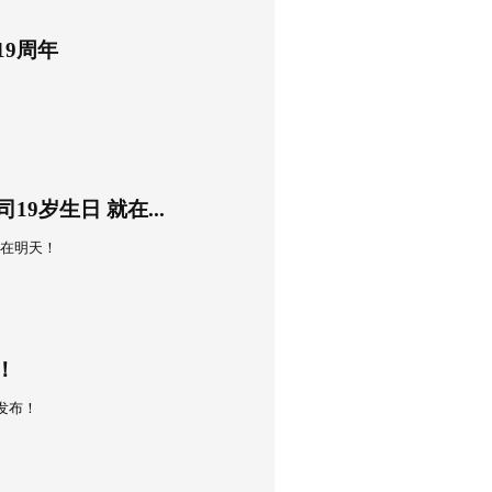
党的二十大召开之年，是实施“十四五”规划的重要一年。保利剧院
的指导下，以党建提升工程三年行动为抓手，积极融入“八...
4日
｜保利剧院公司成立19周年
利剧院公司成立19周年
0日
同行——保利剧院公司19岁生日 就在...
行——保利剧院公司19岁生日 就在明天！
9日