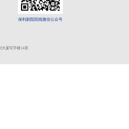
业务概览
党建与企业文化
利剧院院线
演出运营
党建工作
企业宣
容制作
票务营销
企业宣传册
企业文
术教育
文化活动
际交流
文旅融合
字转型
工程咨询